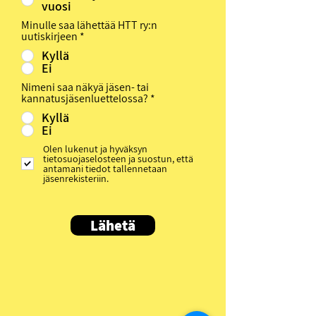
vuosi
Minulle saa lähettää HTT ry:n
uutiskirjeen
*
Kyllä
Ei
Nimeni saa näkyä jäsen- tai
kannatusjäsenluettelossa?
*
Kyllä
Ei
Olen lukenut ja hyväksyn
tietosuojaselosteen ja suostun, että
antamani tiedot tallennetaan
jäsenrekisteriin.
Lähetä