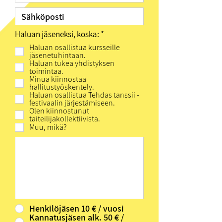
P
Haluan jäseneksi, koska:
*
a
Haluan osallistua kursseille
k
jäsenetuhintaan.
o
Haluan tukea yhdistyksen
l
toimintaa.
l
Minua kiinnostaa
i
hallitustyöskentely.
n
Haluan osallistua Tehdas tanssii -
e
festivaalin järjestämiseen.
n
Olen kiinnostunut
taiteilijakollektiivista.
Muu, mikä?
Henkilöjäsen 10 € / vuosi
Kannatusjäsen alk. 50 € /