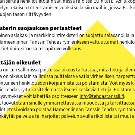
n siirtää henkilötietolain sallimissa rajoissa EU:n tai ETA:n ulkop
telyn teknisen toteuttamisen vuoksi sellaisiin maihin, joissa EU-
suojan tason riittävyyden
sterin suojauksen periaatteet
nen asiakas- ja markkinointirekisteri on suojattu salasanoilla ja
Hämeenlinnan Tanssin Tehdas ry:n erikseen valtuuttamat henkilöt.
tietoihin, sitoo salassapitovelvollisuus.
täjän oikeudet
la on lain sallimissa puitteissa oikeus tarkastaa, mitä tietoja ol
a on oikeus lain sallimissa puitteissa vaatia virheellisen, tarpeet
ntuneen henkilötiedon korjaamista tai poistamista. Voit myös 
in Tehdas ry:tä käsittelemästä itseäsi koskevia tietoja. Poistam
kysymykset voit lähettää osoitteeseen
info@tehdastanssii.fi
.
t luovutetaan sinulle ymmärrettävässä muodossa ja tarvittaessa k
lötietosi voidaan poistaa Hämeenlinnan Tanssin Tehdas ry:n toim
käytät palvelua tai harjoitat palvelun avulla rikollista tai muuta