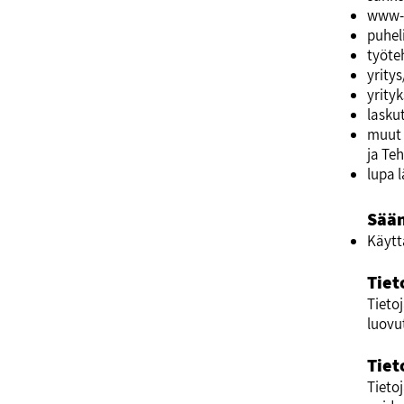
www-s
puhe
työte
yrity
yrity
lasku
muut 
ja Teh
lupa 
Sään
Käytt
Tiet
Tietoj
luovu
Tiet
Tieto