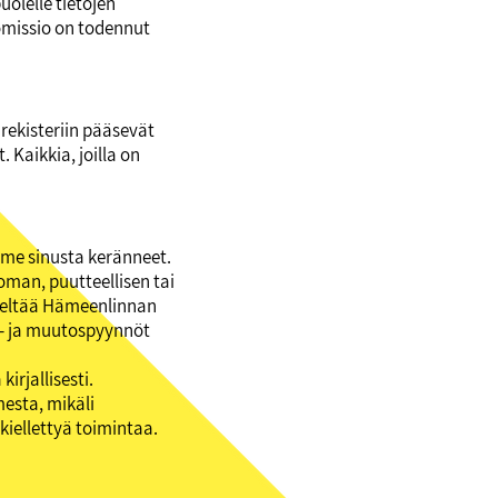
uolelle tietojen
komissio on todennut
 rekisteriin pääsevät
 Kaikkia, joilla on
emme sinusta keränneet.
toman, puutteellisen tai
kieltää Hämeenlinnan
is- ja muutospyynnöt
irjallisesti.
esta, mikäli
 kiellettyä toimintaa.