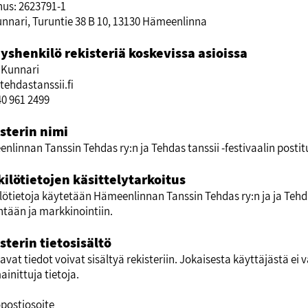
nus: 2623791-1
unnari, Turuntie 38 B 10, 13130 Hämeenlinna
yshenkilö rekisteriä koskevissa asioissa
 Kunnari
tehdastanssii.fi
40 961 2499
sterin nimi
nlinnan Tanssin Tehdas ry:n ja Tehdas tanssii -festivaalin postitu
ilötietojen käsittelytarkoitus
lötietoja käytetään Hämeenlinnan Tanssin Tehdas ry:n ja ja Tehdas
ntään ja markkinointiin.
sterin tietosisältö
vat tiedot voivat sisältyä rekisteriin. Jokaisesta käyttäjästä ei 
ainittuja tietoja.
postiosoite