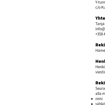
Y-tun
c/o K
Yhte
Tanja
info@
+358 
Reki
Hämee
Henk
Henki
viesti
Reki
Seuraa
alla m
nimi
sähkö