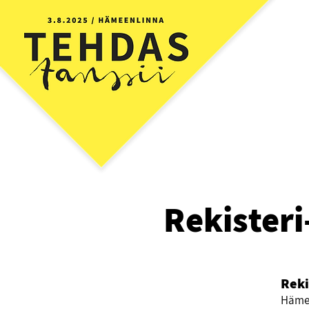
Rekisteri
Reki
Hämee