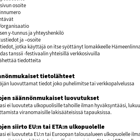
ivun osoite
linnumero
htävät
s/organisaatio
ksen y-tunnus ja yhteyshenkilö
tustiedot ja –osoite
tiedot, jotka käyttäjä on itse syöttänyt lomakkeelle Hämeenlinn
das tanssii -festivaalin yhteisillä verkkosivuilla
lähettää tiedotteita
nönmukaiset tietolähteet
äjän luovuttamat tiedot joko puhelimitse tai verkkopalvelussa
ojen säännönmukaiset luovutukset
asi ei luovuteta ulkopuolisille tahoille ilman hyväksyntääsi, luk
ttamista viranomaisille lakisääteisissä tapauksissa.
ojen siirto EU:n tai ETA:n ulkopuolelle
jasi ei luovuteta EU:n tai Euroopan talousalueen ulkopuolelle ilma