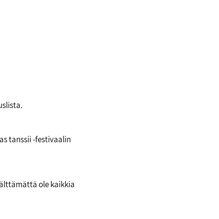
slista.
 tanssii -festivaalin
välttämättä ole kaikkia