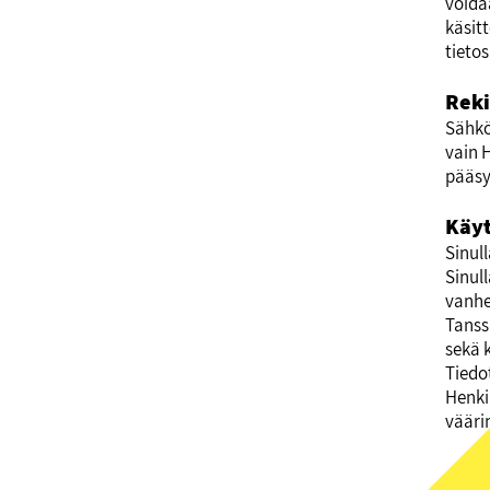
voidaa
käsit
tieto
Reki
Sähköi
vain 
pääsy 
Käyt
Sinul
Sinull
vanhe
Tanss
sekä 
Tiedo
Henki
väärin