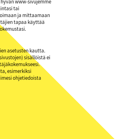
an hyvän www-sivujemme
ntasi tai
vioimaan ja mittaamaan
täjien tapaa käyttää
kokemustasi.
vien asetusten kautta.
vustojen) sisällöistä ei
ttäjäkokemukseesi.
ta, esimerkiksi
aimesi ohjetiedoista