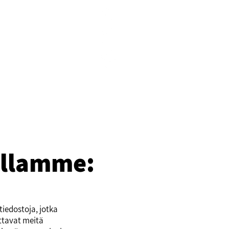
illamme:
iedostoja, jotka
uttavat meitä