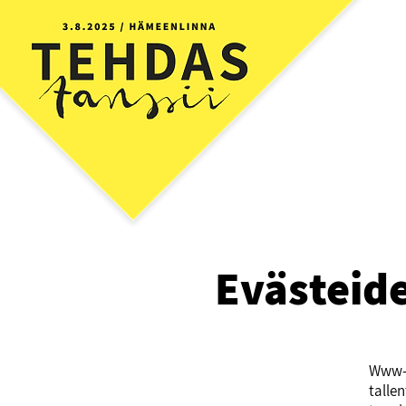
Evästeid
Www-s
tallen