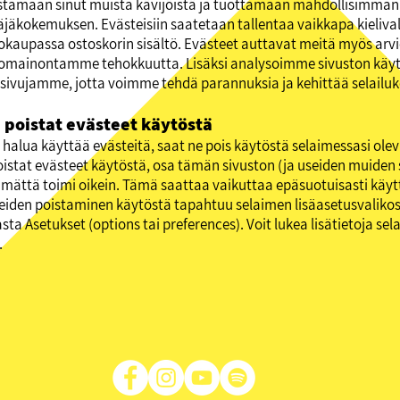
stamaan sinut muista kävijöistä ja tuottamaan mahdollisimm
äjäkokemuksen. Evästeisiin saatetaan tallentaa vaikkapa kielivali
okaupassa ostoskorin sisältö. Evästeet auttavat meitä myös ar
omainontamme tehokkuutta. Lisäksi analysoimme sivuston käyt
ivujamme, jotta voimme tehdä parannuksia ja kehittää selailu
 poistat evästeet käytöstä
t halua käyttää evästeitä, saat ne pois käytöstä selaimessasi ole
oistat evästeet käytöstä, osa tämän sivuston (ja useiden muiden si
ämättä toimi oikein. Tämä saattaa vaikuttaa epäsuotuisasti käy
eiden poistaminen käytöstä tapahtuu selaimen lisäasetusvalikos
ta Asetukset (options tai preferences). Voit lukea lisätietoja sel
.