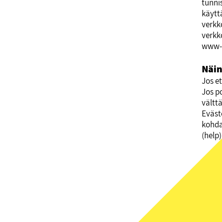
tunni
käytt
verkk
verkk
www-s
Näin
Jos e
Jos p
vältt
Eväst
kohdas
(help)