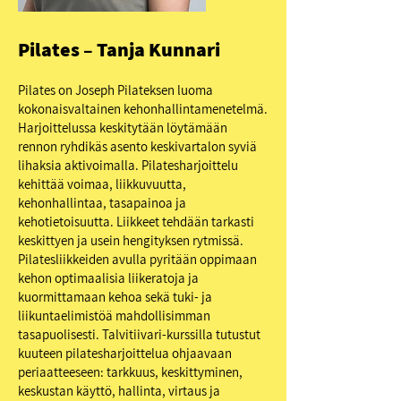
Pilates – Tanja Kunnari
Pilates
on Joseph Pilateksen luoma
kokonaisvaltainen kehonhallintamenetelmä.
Harjoittelussa keskitytään löytämään
rennon ryhdikäs asento keskivartalon syviä
lihaksia aktivoimalla. Pilatesharjoittelu
kehittää voimaa, liikkuvuutta,
kehonhallintaa, tasapainoa ja
kehotietoisuutta. Liikkeet tehdään tarkasti
keskittyen ja usein hengityksen rytmissä.
Pilatesliikkeiden avulla pyritään oppimaan
kehon optimaalisia liikeratoja ja
kuormittamaan kehoa sekä tuki- ja
liikuntaelimistöä mahdollisimman
tasapuolisesti. Talvitiivari-kurssilla tutustut
kuuteen pilatesharjoittelua ohjaavaan
periaatteeseen: tarkkuus, keskittyminen,
keskustan käyttö, hallinta, virtaus ja