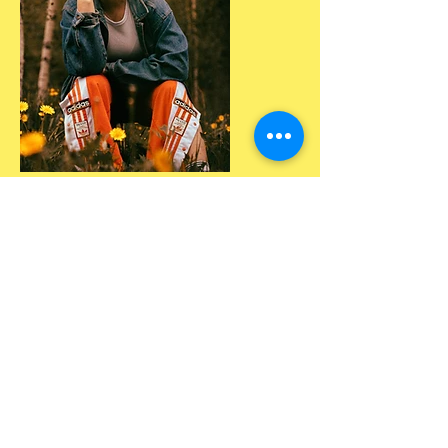
Ballet goes Beyoncé – Pinja
Piiparinen
Ballet goes Beyoncé on kurssi, jonka
tarkoituksena on tutustua ja nauttia
baletista samalla jammaillen Beyoncén
musiikin tahtiin. Kurssilla pääset lempeästi
kokeilemaan baletin tekniikkaa ja
kehittämään lajille ominaisia lihasryhmiä.
Kurssi sopii niin ensimmäistä kertaa balettia
kokeileville, kuin myös lajikonkareille.
Tunneilla tehdään perustekniikan