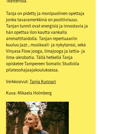
Teatterissa.
Tanja on pidetty ja monipuolinen opettaja
jonka tavaramerkkinä on positiivisuus.
Tanjan tunnit ovat energisiä ja innostavia ja
hän opettaa ilon kautta vankalla
ammattitaidolla. Tanjan repertuaariin
kuuluu jazz-, musikaali- ja nykytanssi, sekä
Vinyasa Flow jooga, ilmajooga ja lattia- ja
ilma-akrobatia. Tällä hetkellä Tanja
opiskelee Tampereen Somatic Studiolla
pilatesohajaajakouluksessa.
Verkkosivut:
Tanja Kunnari
Kuva: Mikaela Holmberg