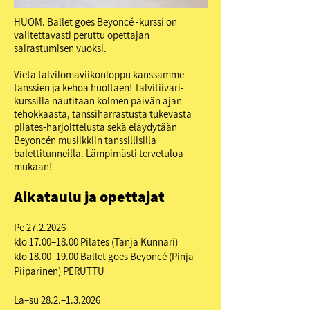
HUOM. Ballet goes Beyoncé -kurssi on
valitettavasti peruttu opettajan
sairastumisen vuoksi.
Vietä talvilomaviikonloppu kanssamme
tanssien ja kehoa huoltaen! Talvitiivari-
kurssilla nautitaan kolmen päivän ajan
tehokkaasta, tanssiharrastusta tukevasta
pilates-harjoittelusta sekä eläydytään
Beyoncén musiikkiin tanssillisilla
balettitunneilla. Lämpimästi tervetuloa
mukaan!
Aikataulu ja opettajat
Pe
27.2.2026
klo 17.00–18.00 Pilates (Tanja Kunnari)
klo 18.00–19.00 Ballet goes Beyoncé (Pinja
Piiparinen) PERUTTU
La–su 28.2.–1.3.2026