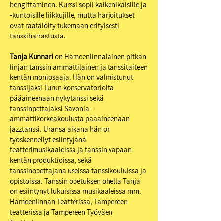
hengittäminen. Kurssi sopii kaikenikäisille ja
-kuntoisille liikkujille, mutta harjoitukset
ovat räätälöity tukemaan erityisesti
tanssiharrastusta.
Tanja Kunnari
on Hämeenlinnalainen pitkän
linjan tanssin ammattilainen ja tanssitaiteen
kentän moniosaaja. Hän on valmistunut
tanssijaksi Turun konservatoriolta
pääaineenaan nykytanssi sekä
tanssinpettajaksi Savonia-
ammattikorkeakoulusta pääaineenaan
jazztanssi. Uransa aikana hän on
työskennellyt esiintyjänä
teatterimusikaaleissa ja tanssin vapaan
kentän produktioissa, sekä
tanssinopettajana useissa tanssikouluissa ja
opistoissa. Tanssin opetuksen ohella Tanja
on esiintynyt lukuisissa musikaaleissa mm.
Hämeenlinnan Teatterissa, Tampereen
teatterissa ja Tampereen Työväen