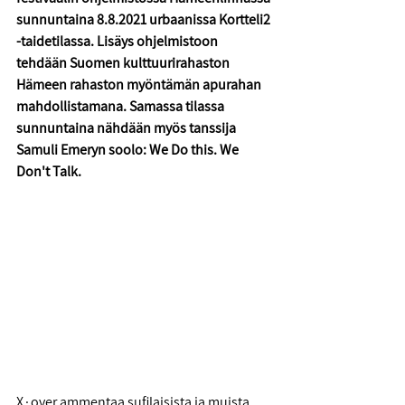
sunnuntaina 8.8.2021 urbaanissa Kortteli2 
-taidetilassa. Lisäys ohjelmistoon 
tehdään Suomen kulttuurirahaston 
Hämeen rahaston myöntämän apurahan 
mahdollistamana. Samassa tilassa 
sunnuntaina nähdään myös tanssija 
Samuli Emeryn soolo: We Do this. We 
Don't Talk. 
X∙over ammentaa sufilaisista ja muista 