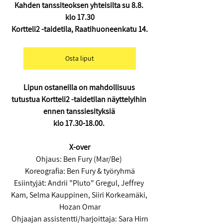
Kahden tanssiteoksen yhteisilta su 8.8. 
klo 17.30
Kortteli2 -taidetila, Raatihuoneenkatu 14.
Osta liput
Lipun ostaneilla on mahdollisuus 
tutustua Kortteli2 -taidetilan näyttelyihin 
ennen tanssiesityksiä 
klo 17.30-18.00. 
X-over
Ohjaus: Ben Fury (Mar/Be) 
Koreografia: Ben Fury & työryhmä
Esiintyjät: Andrii ”Pluto” Gregul, Jeffrey 
Kam, Selma Kauppinen, Siiri Korkeamäki, 
Hozan Omar
Ohjaajan assistentti/harjoittaja: Sara Hirn