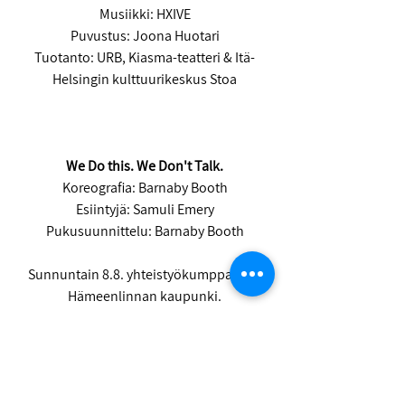
Musiikki: HXIVE
Puvustus: Joona Huotari
Tuotanto: URB, Kiasma-teatteri & Itä-
Helsingin kulttuurikeskus Stoa
We Do this. We Don't Talk.
Koreografia: Barnaby Booth
Esiintyjä: Samuli Emery
Pukusuunnittelu: Barnaby Booth
Sunnuntain 8.8. yhteistyökumppanina 
Hämeenlinnan kaupunki.
Osta liput