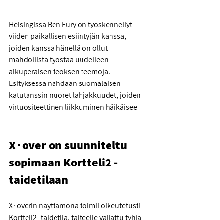
Helsingissä Ben Fury on työskennellyt 
viiden paikallisen esiintyjän kanssa, 
joiden kanssa hänellä on ollut 
mahdollista työstää uudelleen 
alkuperäisen teoksen teemoja. 
Esityksessä nähdään suomalaisen 
katutanssin nuoret lahjakkuudet, joiden 
virtuositeettinen liikkuminen häikäisee. 
X∙over on suunniteltu 
sopimaan Kortteli2 -
taidetilaan
X∙overin näyttämönä toimii oikeutetusti 
Kortteli2 -taidetila, taiteelle vallattu tyhjä 