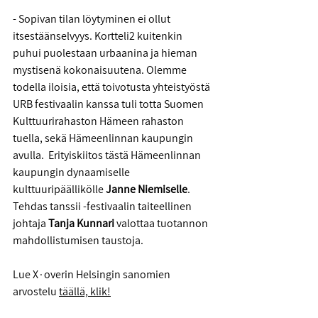
- Sopivan tilan löytyminen ei ollut 
itsestäänselvyys. Kortteli2 kuitenkin 
puhui puolestaan urbaanina ja hieman 
mystisenä kokonaisuutena. Olemme 
todella iloisia, että toivotusta yhteistyöstä 
URB festivaalin kanssa tuli totta Suomen 
Kulttuurirahaston Hämeen rahaston 
tuella, sekä Hämeenlinnan kaupungin 
avulla.  Erityiskiitos tästä Hämeenlinnan 
kaupungin dynaamiselle 
kulttuuripäällikölle 
Janne Niemiselle
. 
Tehdas tanssii -festivaalin taiteellinen 
johtaja 
Tanja Kunnari 
valottaa tuotannon 
mahdollistumisen taustoja. 
Lue 
X∙overin
 Helsingin sanomien 
arvostelu 
täällä, klik!