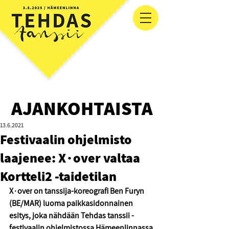
AJANKOHTAISTA
13.6.2021
Festivaalin ohjelmisto
laajenee: X∙over valtaa
Kortteli2 -taidetilan
X∙over
on tanssija-koreografi Ben Furyn 
(BE/MAR) luoma paikkasidonnainen 
esitys, joka nähdään Tehdas tanssii -
festivaalin ohjelmistossa Hämeenlinnassa 