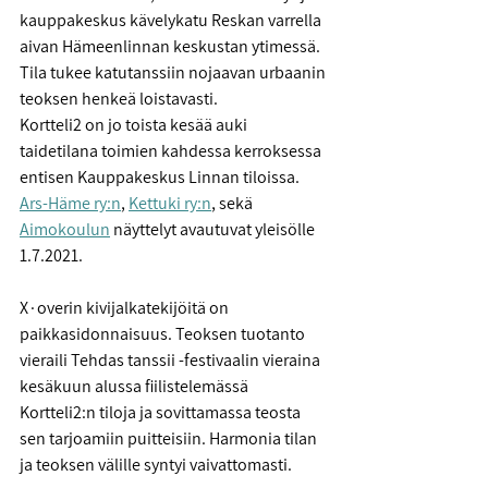
kauppakeskus kävelykatu Reskan varrella 
aivan Hämeenlinnan keskustan ytimessä. 
Tila tukee katutanssiin nojaavan urbaanin 
teoksen henkeä loistavasti. 
Kortteli2 on jo toista kesää auki 
taidetilana toimien kahdessa kerroksessa 
entisen Kauppakeskus Linnan tiloissa. 
Ars-Häme ry:n
, 
Kettuki ry:n
, sekä 
Aimokoulun
 näyttelyt avautuvat yleisölle 
1.7.2021.
X∙overin kivijalkatekijöitä on 
paikkasidonnaisuus. Teoksen tuotanto 
vieraili Tehdas tanssii -festivaalin vieraina 
kesäkuun alussa fiilistelemässä 
Kortteli2:n tiloja ja sovittamassa teosta 
sen tarjoamiin puitteisiin. Harmonia tilan 
ja teoksen välille syntyi vaivattomasti.